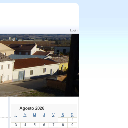
Login
Agosto 2026
L
M
M
J
V
S
D
1
2
3
4
5
6
7
8
9