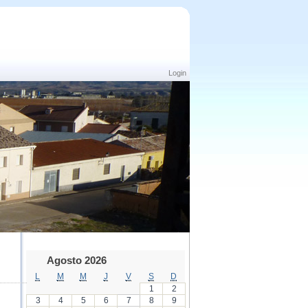
Login
Agosto 2026
L
M
M
J
V
S
D
1
2
3
4
5
6
7
8
9