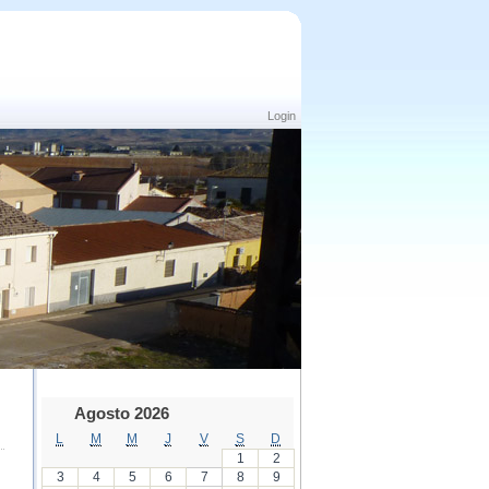
Login
Agosto 2026
L
M
M
J
V
S
D
1
2
3
4
5
6
7
8
9