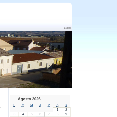
Login
Agosto 2026
L
M
M
J
V
S
D
1
2
3
4
5
6
7
8
9