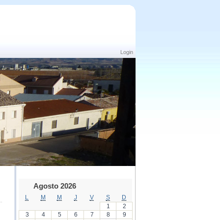
Login
Agosto 2026
L
M
M
J
V
S
D
1
2
3
4
5
6
7
8
9