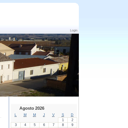
Login
Agosto 2026
L
M
M
J
V
S
D
1
2
3
4
5
6
7
8
9