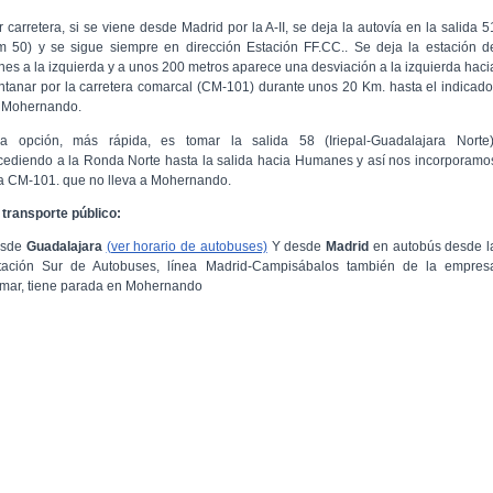
r carretera, si se viene desde Madrid por la A-II, se deja la autovía en la salida 5
m 50) y se sigue siempre en dirección Estación FF.CC.. Se deja la estación d
enes a la izquierda y a unos 200 metros aparece una desviación a la izquierda haci
ntanar por la carretera comarcal (CM-101) durante unos 20 Km. hasta el indicado
 Mohernando.
ra opción, más rápida, es tomar la salida 58 (Iriepal-Guadalajara Norte)
cediendo a la Ronda Norte hasta la salida hacia Humanes y así nos incorporamo
la CM-101. que no lleva a Mohernando.
 transporte público:
sde
Guadalajara
(ver horario de autobuses)
Y desde
Madrid
en autobús desde l
tación Sur de Autobuses, línea Madrid-Campisábalos también de la empres
mar, tiene parada en Mohernando