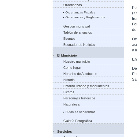
Ordenanzas
Po
Ordenanzas Fiscales
(K
Ordenanzas y Reglamentos
tr
Fo
Gestión municipal
de
Tablón de anuncios
Eventos
Ot
ac
Buscador de Noticias
a 
El Municipio
En
Nuestro municipio
Como llegar
De
Horarios de Autobuses
Es
Sa
Historia
Entorno urbano y monumentos
Fiestas
Personajes históricos
Naturaleza
Rutas de senderismo
Galería Fotográfica
Servicios