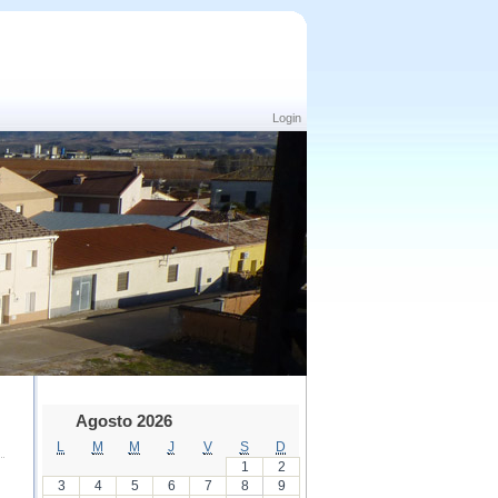
Login
Agosto 2026
L
M
M
J
V
S
D
1
2
3
4
5
6
7
8
9