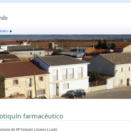
éutico
otiquín farmacéutico
amacia de Mª Amparo Linares LLedó.