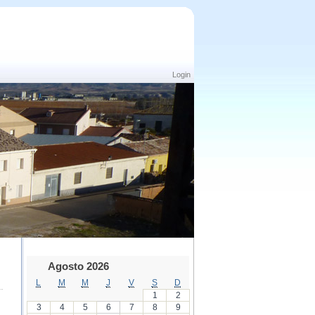
Login
Agosto 2026
L
M
M
J
V
S
D
1
2
3
4
5
6
7
8
9