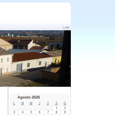
Login
Agosto 2026
L
M
M
J
V
S
D
1
2
3
4
5
6
7
8
9