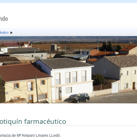
éutico
otiquín farmacéutico
amacia de Mª Amparo Linares LLedó.