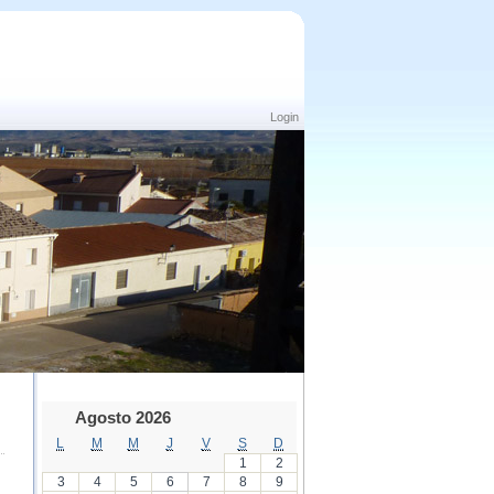
Login
Agosto 2026
L
M
M
J
V
S
D
1
2
3
4
5
6
7
8
9