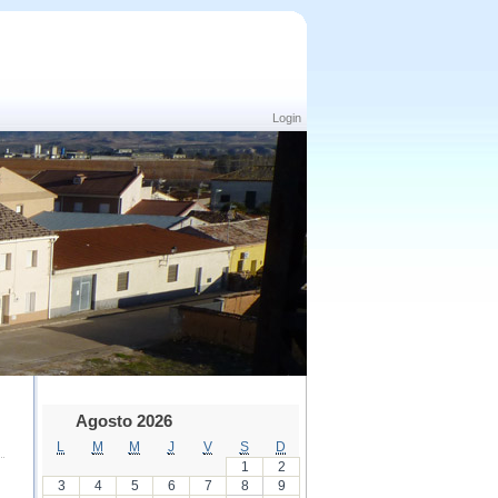
Login
Agosto 2026
L
M
M
J
V
S
D
1
2
3
4
5
6
7
8
9